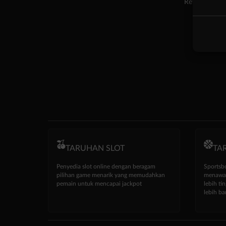
Referral
TARUHAN SLOT
TA
Penyedia slot online dengan beragam
Sportsb
pilihan game menarik yang memudahkan
menawar
pemain untuk mencapai jackpot
lebih ti
lebih b