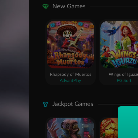
New Games
Rhapsody of Muertos
Wings of Iguaz
AdvantPlay
PG Soft
Jackpot Games