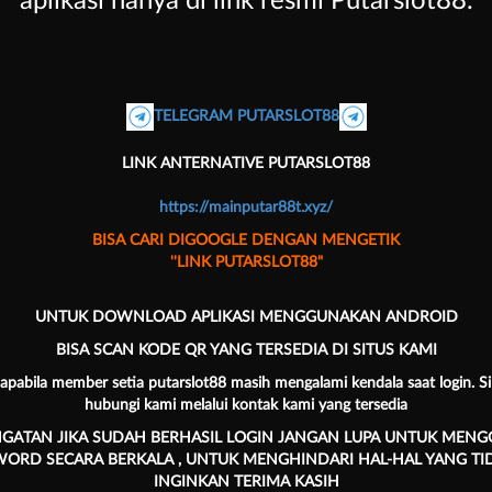
aplikasi hanya di link resmi Putarslot88.
TELEGRAM PUTARSLOT88
LINK ANTERNATIVE PUTARSLOT88
utar Slot88 2024
https://mainputar88t.xyz/
Game Slot Online Resmi Bonu
BISA CARI DIGOOGLE DENGAN MENGETIK
''LINK PUTARSLOT88"
rpercaya di Indonesia tahun 2023. Ada banyak game slot online resmi yang tersedia d
h satunya adalah bocoran slot gacor hari ini. Tunggu apa lagi? Segera bergabung Be
njungi whatsapp, telegram, situs resmi Putarslot88 untuk menghindari penipuan.
UNTUK DOWNLOAD APLIKASI MENGGUNAKAN ANDROID
BISA SCAN KODE QR YANG TERSEDIA DI SITUS KAMI
apabila member setia putarslot88 masih mengalami kendala saat login. S
Kategori
Duku
hubungi kami melalui kontak kami yang tersedia
Hot Games
Pu
NGATAN JIKA SUDAH BERHASIL LOGIN JANGAN LUPA UNTUK MENG
WORD SECARA BERKALA , UNTUK MENGHINDARI HAL-HAL YANG TID
Slots
Pu
INGINKAN TERIMA KASIH