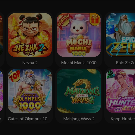
Nezha 2
Mochi Mania 1000
Epic Ze Z
0
Gates of Olympus 1000
Mahjong Ways 2
Kpop Hunter