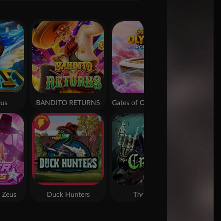
eus
BANDITO RETURNS
Gates of Olympus Roulette
 Zeus
Duck Hunters
The Crypt