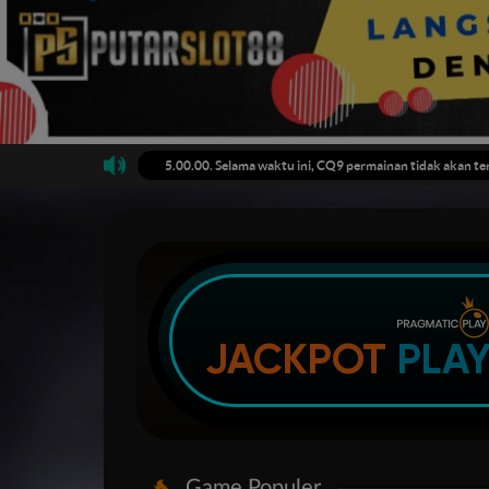
07.33.40 sampai 15.00.00. Selama waktu ini, CQ9 permainan tidak akan tersedia. K
JACKPOT
PLA
Game Populer