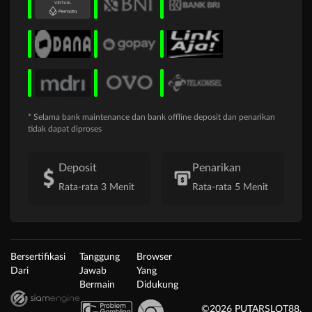
* Selama bank maintenance dan bank offline deposit dan penarikan
tidak dapat diproses
Deposit
Penarikan
Rata-rata 3 Menit
Rata-rata 5 Menit
Bersertifikasi
Tanggung
Browser
Dari
Jawab
Yang
Bermain
Didukung
©2026 PUTARSLOT88.