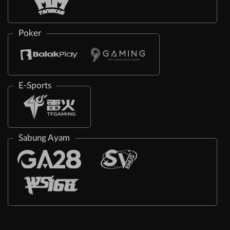
Poker
E-Sports
Sabung Ayam