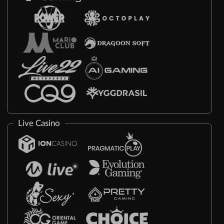
Live Casino