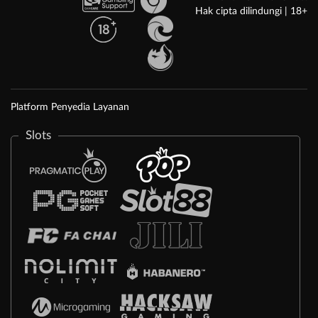
Hak cipta dilindungi | 18+
Platform Penyedia Layanan
Slots