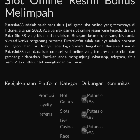
Slot Online Resmi Bonus
Melimpah
Putarslot88 adalah salah satu situs judi game slot online yang terpercaya di
Indonesia tahun 2023. Ada banyak game slot online resmi yang tersedia di situs
Putar Slot88 yang bisa anda mainkan. Beragam keuntungan yang bisa anda
nikmati ketika bergabung bersama Putarslot88 salah satunya adalah bocoran
slot gacor hari ini. Tunggu apa lagi? Segera bergabung Bersama kami di
Putarslot88 dan dapatkan promosi slot online yang tentunya tidak ribet dan
gampang didapatkan. Pastikan anda mengunjungi whatsapp, telegram, situs
resmi Putarslot88 untuk menghindari penipuan.
Kebijaksanaan
Platform
Kategori
Dukungan
Komunitas
Promosi
Hot
Putarslo
Games
t88
Loyalty
Slots
Putarslo
Referral
t88
Live
Casino
Putarslo
t88
Race