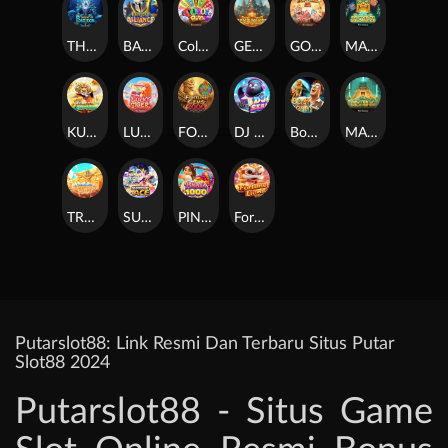
THRONE OF POSEIDON
BATTLE OF ALLIANCE
Color Bingo
GEMS MINER
GOD OF FORTUNE 2
MASTER OF GOLD MINER 2
KUNG FU LEOPARD
LUCKY TIGER
FORTUNE GEMS 2000
DJ SEAL
Book of Egypt
MASTER OF GOLD MINER
TREASURES OF EGYPT
SUPREME ACE
PINATA 1000
Fortune Lion
Putarslot88: Link Resmi Dan Terbaru Situs Putar
Slot88 2024
Putarslot88 - Situs Game