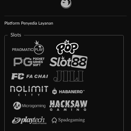
Platform Penyedia Layanan
Slots