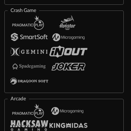
Crash Game
Arcade