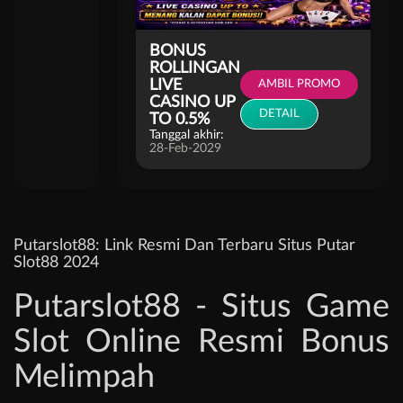
BONUS
ROLLINGAN
LIVE
AMBIL PROMO
CASINO UP
DETAIL
TO 0.5%
Tanggal akhir:
28-Feb-2029
Putarslot88: Link Resmi Dan Terbaru Situs Putar
Slot88 2024
Putarslot88 - Situs Game
Slot Online Resmi Bonus
Melimpah