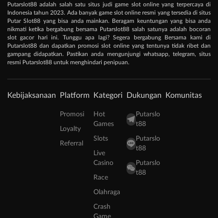
Putarslot88 adalah salah satu situs judi game slot online yang terpercaya di
Indonesia tahun 2023. Ada banyak game slot online resmi yang tersedia di situs
Putar Slot88 yang bisa anda mainkan. Beragam keuntungan yang bisa anda
nikmati ketika bergabung bersama Putarslot88 salah satunya adalah bocoran
slot gacor hari ini. Tunggu apa lagi? Segera bergabung Bersama kami di
Putarslot88 dan dapatkan promosi slot online yang tentunya tidak ribet dan
gampang didapatkan. Pastikan anda mengunjungi whatsapp, telegram, situs
resmi Putarslot88 untuk menghindari penipuan.
Kebijaksanaan
Platform
Kategori
Dukungan
Komunitas
Promosi
Hot
Putarslo
Games
t88
Loyalty
Slots
Putarslo
Referral
t88
Live
Casino
Putarslo
t88
Race
Olahraga
Crash
Game