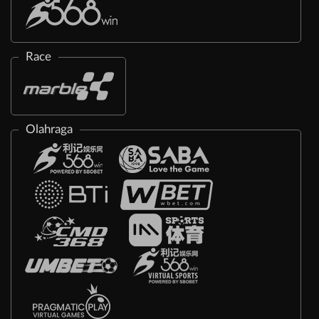
Race
Olahraga