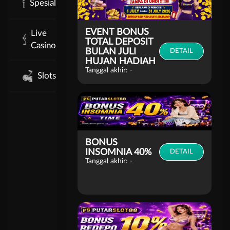
Spesial
EVENT BONUS
Live
TOTAL DEPOSIT
Casino
BULAN JULI
DETAIL
HUJAN HADIAH
Tanggal akhir:
-
Slots
BONUS
INSOMNIA 40%
DETAIL
Tanggal akhir:
-