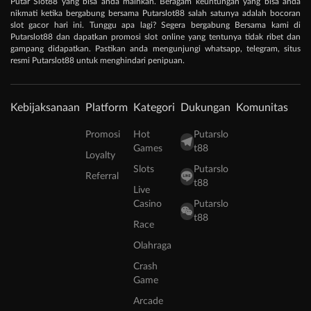
Putar Slot88 yang bisa anda mainkan. Beragam keuntungan yang bisa anda
nikmati ketika bergabung bersama Putarslot88 salah satunya adalah bocoran
slot gacor hari ini. Tunggu apa lagi? Segera bergabung Bersama kami di
Putarslot88 dan dapatkan promosi slot online yang tentunya tidak ribet dan
gampang didapatkan. Pastikan anda mengunjungi whatsapp, telegram, situs
resmi Putarslot88 untuk menghindari penipuan.
Kebijaksanaan
Platform
Kategori
Dukungan
Komunitas
Promosi
Hot
Putarslo
Games
t88
Loyalty
Slots
Putarslo
Referral
t88
Live
Casino
Putarslo
t88
Race
Olahraga
Crash
Game
Arcade