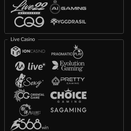
Live Casino