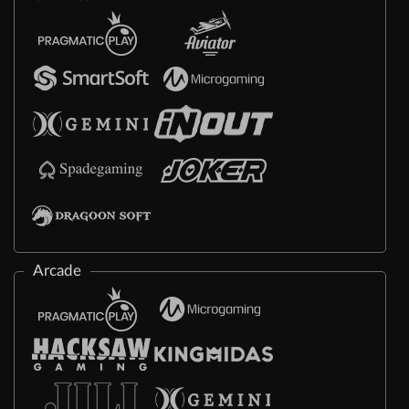
Arcade