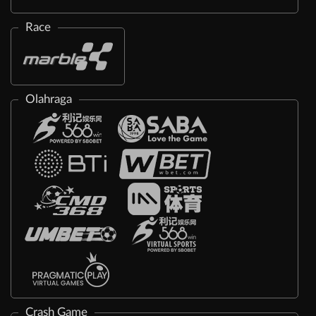
Race
Olahraga
Crash Game