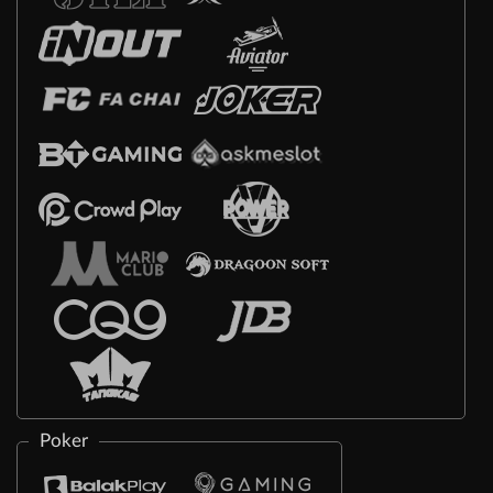
Poker