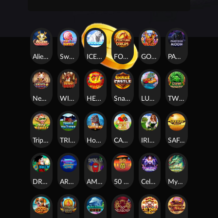
Aliens Madness
Sweet Buffet
ICELAND
FORTUNE DRUM
GOD OF WEALTH
PANTHER MOON
Neko The Fortune Cat
WILD WEST
HELL HOT 100
Snake Castle
LUCKY BEASTS
TWIN DRAGON
Triple Monkey
TRIPLE TWISTER
House of Dog
CANDY CRUSH
IRISH LUCK
SAFARI HEAT
DRAGON BALL
AROWANAS LUCK
AMONG US
50 LIONS
Celestial Goddess
Mystical Beasts