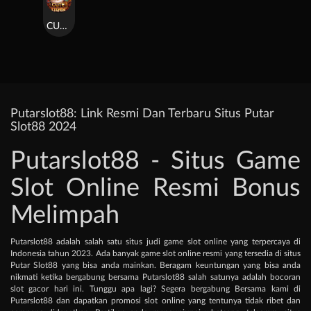
CUTE TIGER
Putarslot88: Link Resmi Dan Terbaru Situs Putar
Slot88 2024
Putarslot88 - Situs Game
Slot Online Resmi Bonus
Melimpah
Putarslot88 adalah salah satu situs judi game slot online yang terpercaya di
Indonesia tahun 2023. Ada banyak game slot online resmi yang tersedia di situs
Putar Slot88 yang bisa anda mainkan. Beragam keuntungan yang bisa anda
nikmati ketika bergabung bersama Putarslot88 salah satunya adalah bocoran
slot gacor hari ini. Tunggu apa lagi? Segera bergabung Bersama kami di
Putarslot88 dan dapatkan promosi slot online yang tentunya tidak ribet dan