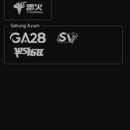
Sabung Ayam