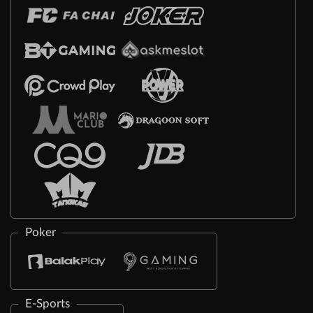
Poker
E-Sports