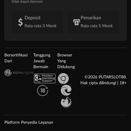
tidak dapat diproses
Deposit
Penarikan
Rata-rata 3 Menit
Rata-rata 5 Menit
Bersertifikasi
Tanggung
Browser
Dari
Jawab
Yang
Bermain
Didukung
©2026 PUTARSLOT88.
Hak cipta dilindungi | 18+
Platform Penyedia Layanan