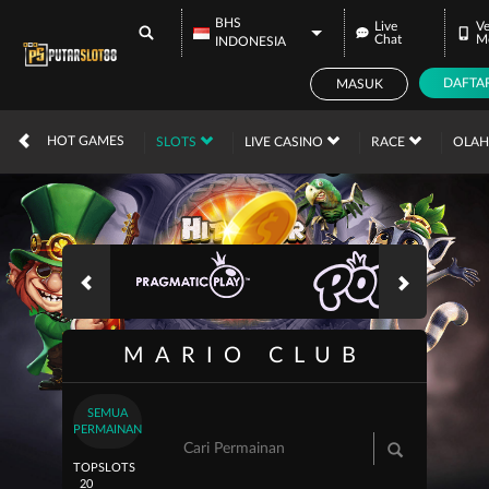
BHS
Live
Ve
Chat
M
INDONESIA
DAFTA
MASUK
IDR
12,670,478,
HOT GAMES
SLOTS
LIVE CASINO
RACE
OLA
MARIO CLUB
SEMUA
PERMAINAN
TOP
SLOTS
20