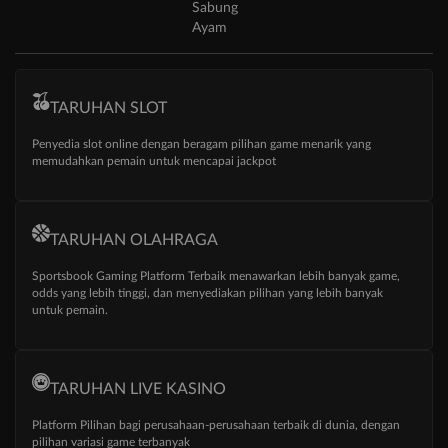
Sabung
Ayam
TARUHAN SLOT
Penyedia slot online dengan beragam pilihan game menarik yang
memudahkan pemain untuk mencapai jackpot
TARUHAN OLAHRAGA
Sportsbook Gaming Platform Terbaik menawarkan lebih banyak game,
odds yang lebih tinggi, dan menyediakan pilihan yang lebih banyak
untuk pemain.
TARUHAN LIVE KASINO
Platform Pilihan bagi perusahaan-perusahaan terbaik di dunia, dengan
pilihan variasi game terbanyak