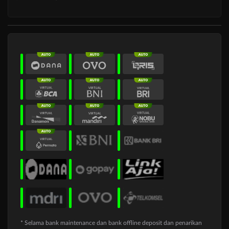
* Selama bank maintenance dan bank offline deposit dan penarikan