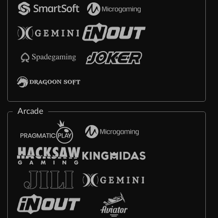
Arcade