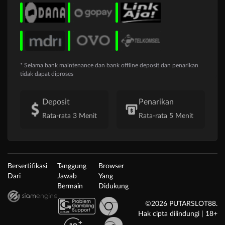
* Selama bank maintenance dan bank offline deposit dan penarikan
tidak dapat diproses
Deposit
Penarikan
Rata-rata 3 Menit
Rata-rata 5 Menit
Bersertifikasi
Tanggung
Browser
Dari
Jawab
Yang
Bermain
Didukung
©2026 PUTARSLOT88.
Hak cipta dilindungi | 18+