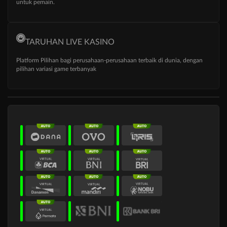
untuk pemain.
TARUHAN LIVE KASINO
Platform Pilihan bagi perusahaan-perusahaan terbaik di dunia, dengan
pilihan variasi game terbanyak