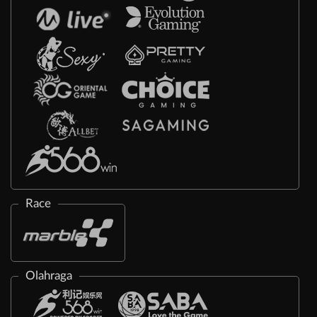
Race
Olahraga