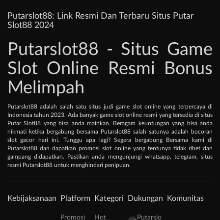
Putarslot88: Link Resmi Dan Terbaru Situs Putar
Slot88 2024
Putarslot88 - Situs Game
Slot Online Resmi Bonus
Melimpah
Putarslot88 adalah salah satu situs judi game slot online yang terpercaya di
Indonesia tahun 2023. Ada banyak game slot online resmi yang tersedia di situs
Putar Slot88 yang bisa anda mainkan. Beragam keuntungan yang bisa anda
nikmati ketika bergabung bersama Putarslot88 salah satunya adalah bocoran
slot gacor hari ini. Tunggu apa lagi? Segera bergabung Bersama kami di
Putarslot88 dan dapatkan promosi slot online yang tentunya tidak ribet dan
gampang didapatkan. Pastikan anda mengunjungi whatsapp, telegram, situs
resmi Putarslot88 untuk menghindari penipuan.
Kebijaksanaan
Platform
Kategori
Dukungan
Komunitas
Promosi
Hot
Putarslo