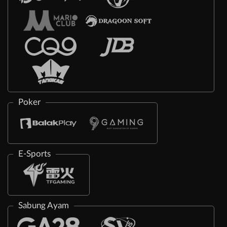
Poker
E-Sports
Sabung Ayam