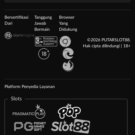
Bersertifikasi
Tanggung
Browser
Dari
Jawab
Yang
Bermain
Didukung
©2026 PUTARSLOT88.
Hak cipta dilindungi | 18+
Platform Penyedia Layanan
Slots