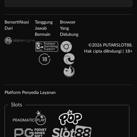
Bersertifikasi
Tanggung
Browser
Dari
Jawab
Yang
Bermain
Didukung
©2026 PUTARSLOT88.
Hak cipta dilindungi | 18+
Platform Penyedia Layanan
Slots