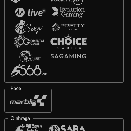
Race
Olahraga