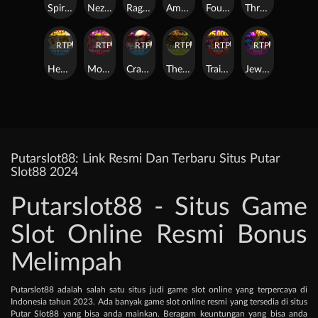
Spirit of Nine Tails
Nezha And The Dragon Emperor
Ragnar's Conquest
Amon Ra's Relic
Four Scholars
Three Kingdoms Slot
RTP
97%
RTP
98%
RTP
98%
RTP
97%
RTP
98%
RTP
95%
Heavenly Fortune
More & More Love
Crazy Miner
The Beanstalk
Trains of India
Jewel Space
Putarslot88: Link Resmi Dan Terbaru Situs Putar
Slot88 2024
Putarslot88 - Situs Game
Slot Online Resmi Bonus
Melimpah
Putarslot88 adalah salah satu situs judi game slot online yang terpercaya di
Indonesia tahun 2023. Ada banyak game slot online resmi yang tersedia di situs
Putar Slot88 yang bisa anda mainkan. Beragam keuntungan yang bisa anda