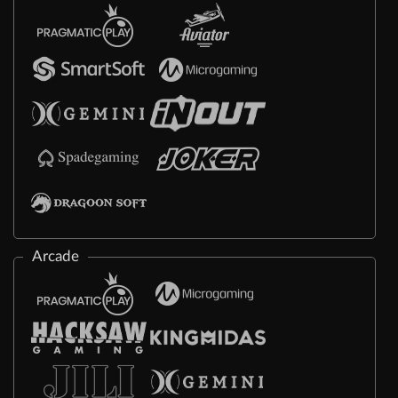
Arcade