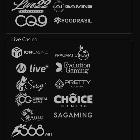
Live Casino