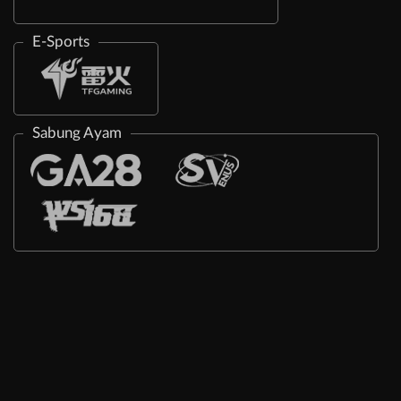
E-Sports
Sabung Ayam