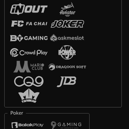
Poker