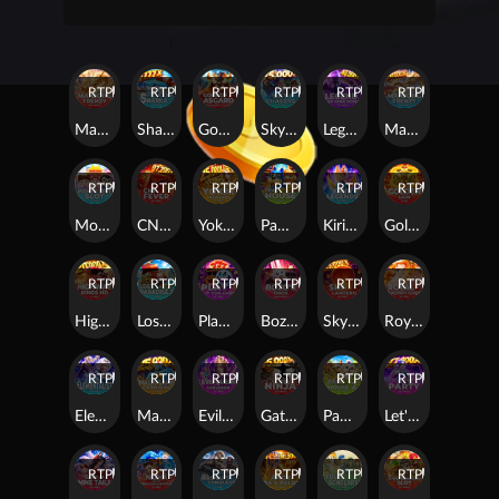
RTP
98%
RTP
84%
RTP
98%
RTP
97%
RTP
95%
RTP
91%
Mahjong Frenzy
Sharkalicious
Gods of Asgard
Sky Chasers
Legend of King Kong
Mahjong Frenzy : Tiles of Fortunes
RTP
98%
RTP
96%
RTP
98%
RTP
95%
RTP
97%
RTP
97%
Money Tree Slot
CNY Fever
Yokai Treasure
Paw House
Kirin Legends
Golden Lion
RTP
96%
RTP
96%
RTP
97%
RTP
97%
RTP
96%
RTP
95%
Highway Kings HD
Lost Paradise 2
Play If You Dare
Bozo's Trick
Sky Lantern
Royal Pastry Chef
RTP
97%
RTP
95%
RTP
96%
RTP
96%
RTP
98%
RTP
98%
Elementalist
Magic Lamp Carnival
Evil Queen Cauldron
Gate of Ninja
Paw House 2
Let's Party
RTP
96%
RTP
95%
RTP
95%
RTP
95%
RTP
95%
RTP
96%