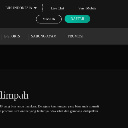
BHS INDONESIA
Live Chat
Versi Mobile
DAFTAR
MASUK
PROMOSI
E-SPORTS
SABUNG AYAM