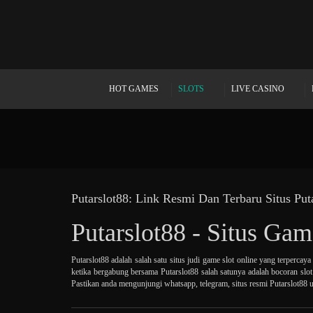
HOT GAMES
SLOTS
LIVE CASINO
R