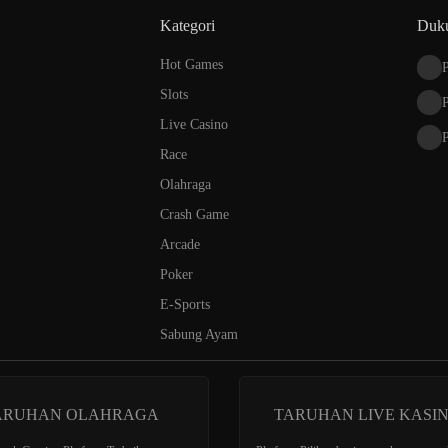
IDR
UPDATING
AMB SLOT