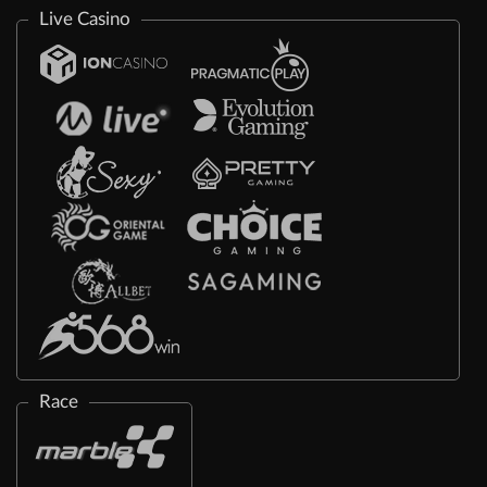
Live Casino
Race