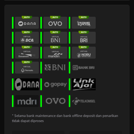
* Selama bank maintenance dan bank offline deposit dan penarikan
tidak dapat diproses