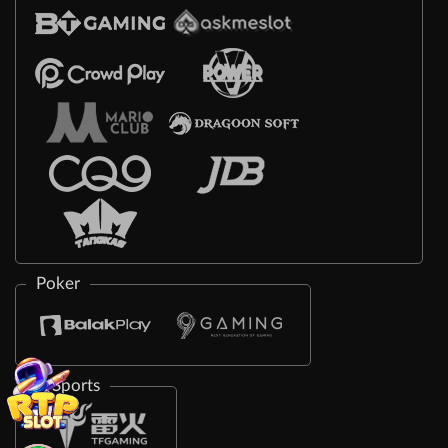
Poker
E-Sports