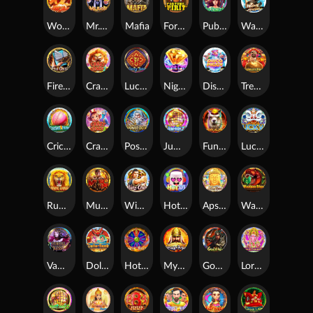
Won Won Won
Mr.Rich
Mafia
Fortune Spirits
Pub Tycoon
Watah Master
Fire Chibi M
Crazy Crazy 2
Lucky Bats
Night City
Disco Piggy
Treasure Pirate
Cricket Fever
Crazy Crazy 3
Poseidon
Jump High 2
Funny Alpaca
Lucky 3
Running Animals
Muay Thai
Wing Chun
Hot DJ
Apsaras
Wan Bao Dino
Vampire Kiss
Dollar Bomb
Hot Spin
Myeong-ryang
God of War
Lord Ganesha