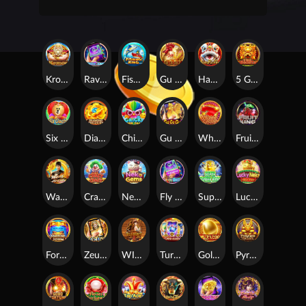
Kronos
Rave Jump Mobile
Fishing King
Gu Gu Gu2
Happy Rich Year
5 God beasts
Six Gacha
Diamond Treasure
Chicky Parm Parm
Gu Gu Gu M
Wheel Money
Fruit King
Watah Master Turbo
Crazy Crazy
Neko Gems
Fly Out
Super Power Bank
Lucky Neko New Year
Fortune Totem
Zeus M
WILD BOUNTY 2
Turn & Earn
Golden Eggs
Pyramid Raider