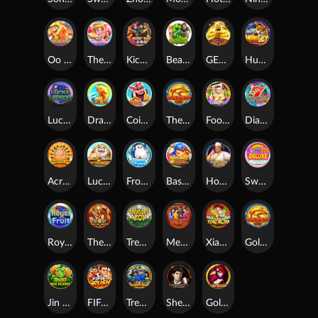
Oo Ga Cha Ka
The Cupids
Kickin' Kash
Beanstalk
GENIE
Hungry Cats
Lucky Legend
Dragon Koi
Coin Spinner
The Dragon Brings Wealth
Football Fever
Diamond Fruit
Acrobatics
Lucky Tigers
Frozen World
Baseball Fever
Hong Kong Flavor
Sweet 666 Deluxe
Royal Fruit
The Dragon Brings Wealth 2
Treasure Koi
Mega Winner
Xiao Ne Zha
Golden Dragon Club
Jin Bi Hui Huang
FIFA RUSH
Treasure Island
Sherlock Holmes
Gold Stealer