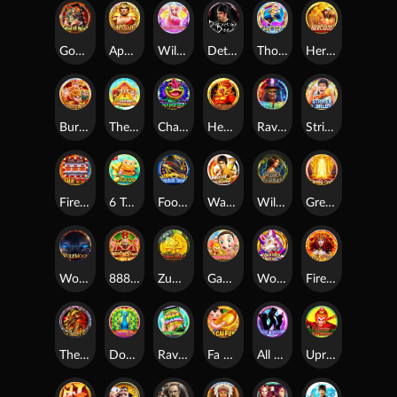
God of War M
Apollo
Wild Disco Night
Detective Dee
Thor 2
Hercules
Burning Xi-You
The Chicken House
Chameleon
Hephaestus
Rave High
Striker WILD
Fire777
6 Toros
Football Boots
Watah Master 2
Wild Tarzan
Greek Gods
Wolf Moon
888 Cai Shen
Zuma Wild
Ganesha Jr.
Wonderland
Fire Queen
The Beast War
Double Fly
Rave Jump 2 M
Fa Cai Fu Wa
All Wilds
Uproar In Heaven