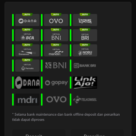
* Selama bank maintenance dan bank offline deposit dan penarikan
tidak dapat diproses