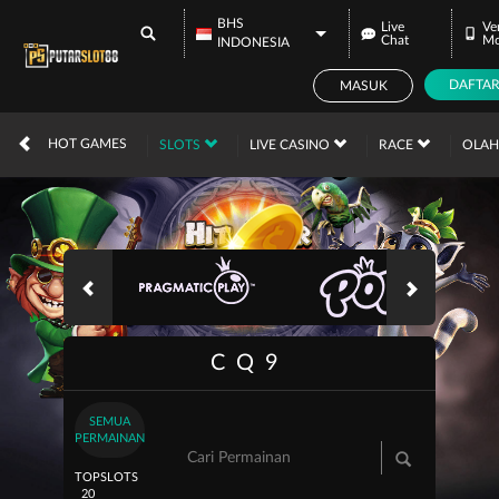
BHS
Live
Ve
Chat
Mo
INDONESIA
DAFTA
MASUK
IDR
12,701,739,
HOT GAMES
SLOTS
LIVE CASINO
RACE
OLA
CQ9
SEMUA
PERMAINAN
TOP
SLOTS
20