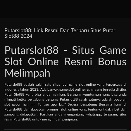
Putarslot88: Link Resmi Dan Terbaru Situs Putar
Slot88 2024
Putarslot88 - Situs Game
Slot Online Resmi Bonus
Melimpah
Putarslot88 adalah salah satu situs judi game slot online yang terpercaya di
Indonesia tahun 2023. Ada banyak game slot online resmi yang tersedia di situs
Putar Slot88 yang bisa anda mainkan. Beragam keuntungan yang bisa anda
nikmati ketika bergabung bersama Putarslot88 salah satunya adalah bocoran
slot gacor hari ini. Tunggu apa lagi? Segera bergabung Bersama kami di
Putarslot88 dan dapatkan promosi slot online yang tentunya tidak ribet dan
gampang didapatkan. Pastikan anda mengunjungi whatsapp, telegram, situs
resmi Putarslot88 untuk menghindari penipuan.