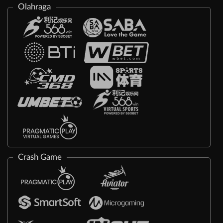
Olahraga
Crash Game