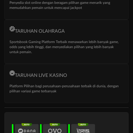
Penyedia slot online dengan beragam pilihan game menarik yang
memudahkan pemain untuk mencapai jackpot
TARUHAN OLAHRAGA
Sportsbook Gaming Platform Terbaik menawarkan lebih banyak game,
odds yang lebih tinggi, dan menyediakan pilihan yang lebih banyak
untuk pemain.
TARUHAN LIVE KASINO
Platform Pilihan bagi perusahaan-perusahaan terbaik di dunia, dengan
pilihan variasi game terbanyak