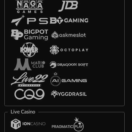
Live Casino