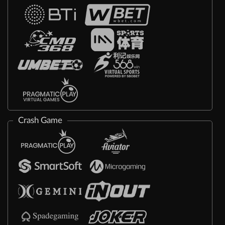
Crash Game