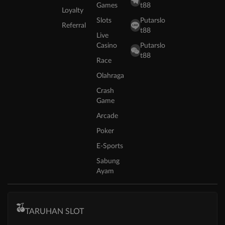
Games
t88
Loyalty
Slots
Putarslo
Referral
t88
Live
Casino
Putarslo
t88
Race
Olahraga
Crash
Game
Arcade
Poker
E-Sports
Sabung
Ayam
TARUHAN SLOT