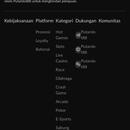
resmi Putarslot88 untuk menghindari penipuan.
Kebijaksanaan
Platform
Kategori
Dukungan
Komunitas
Promosi
Hot
Putarslo
Games
t88
Loyalty
Slots
Putarslo
Referral
t88
Live
Casino
Putarslo
t88
Race
Olahraga
Crash
Game
Arcade
Poker
E-Sports
Sabung