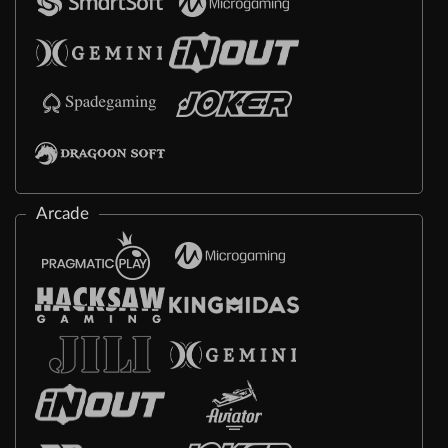
Arcade