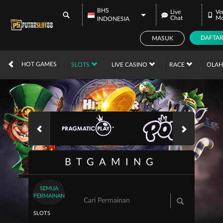
BHS
Live
Ve
Chat
Mo
INDONESIA
DAFTA
MASUK
IDR
12,738,883,
HOT GAMES
SLOTS
LIVE CASINO
RACE
OLA
BTGAMING
SEMUA
PERMAINAN
SLOTS