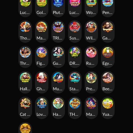
Lucky Panda
Gold Rush Party
Pluto Gems
Lucky Piggy
Woof-woof Paradise
Penguin Smash
Thor vs Loki
Mahjong Gold 3
TRICK OR TREAT
Sushi Match
Wilderness Hunting
Gaogashou
Three Kingdoms
Fighting Academy
Gumiho
DR. Crazy
Run Date
Egypt Gods
Halloween Horror
Ghost Zombie
Mutation fish
Star Cruise
Prehistoric Park
Beer Carnival
Cat VS Mouse
Lovecraft's Legacy
Happy Fruit Stand
THOR
Magic House
Yuanbao Mahjong2