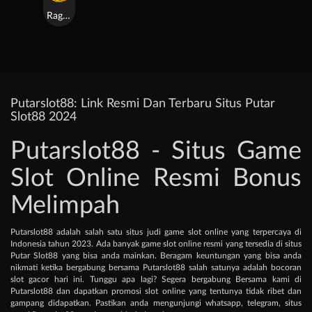
Ragnarok Odin
Putarslot88: Link Resmi Dan Terbaru Situs Putar
Slot88 2024
Putarslot88 - Situs Game
Slot Online Resmi Bonus
Melimpah
Putarslot88 adalah salah satu situs judi game slot online yang terpercaya di
Indonesia tahun 2023. Ada banyak game slot online resmi yang tersedia di situs
Putar Slot88 yang bisa anda mainkan. Beragam keuntungan yang bisa anda
nikmati ketika bergabung bersama Putarslot88 salah satunya adalah bocoran
slot gacor hari ini. Tunggu apa lagi? Segera bergabung Bersama kami di
Putarslot88 dan dapatkan promosi slot online yang tentunya tidak ribet dan
gampang didapatkan. Pastikan anda mengunjungi whatsapp, telegram, situs