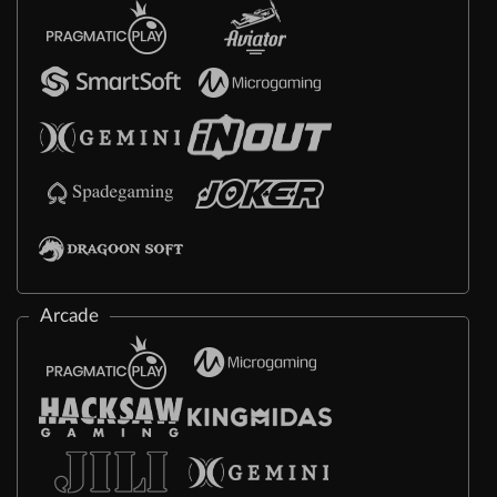
Arcade