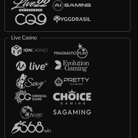
Live Casino