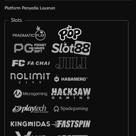
Platform Penyedia Layanan
Slots