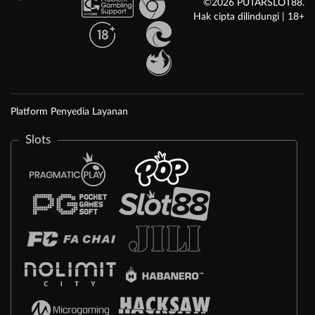
©2026 PUTARSLOT88.
Hak cipta dilindungi | 18+
Platform Penyedia Layanan
Slots