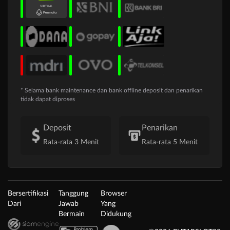
* Selama bank maintenance dan bank offline deposit dan penarikan
tidak dapat diproses
Deposit
Penarikan
Rata-rata 3 Menit
Rata-rata 5 Menit
Bersertifikasi
Tanggung
Browser
Dari
Jawab
Yang
Bermain
Didukung