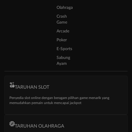
Olahraga
Crash
Game
Arcade
Poker
E-Sports
Sabung
Ayam
TARUHAN SLOT
Penyedia slot online dengan beragam pilihan game menarik yang
memudahkan pemain untuk mencapai jackpot
TARUHAN OLAHRAGA