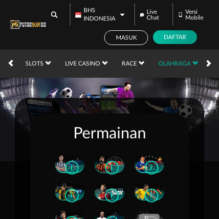
BHS
Live
Versi
Chat
Mobile
INDONESIA
DAFTAR
MASUK
MES
SLOTS
LIVE CASINO
RACE
OLAHRAGA
C
Permainan
i
i
i
i
i
i