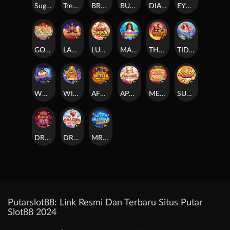
Sugar Candy Bonanza
Treasures of Olympus 1000
BREAK THE BANK
BUNNY VIP NIGHT
DIAMOND KING
EYES OF RA
GOLDEN FORTUNE HORSE
LADY OF RA
LUCKY TIGER
MAGIC PEARLS
THE BIG THE FAT THE UGLY
TIDES OF FORTUNE
WHITE ELEPHANT
WILD MINER
AFRICAN BUFFALO 5000
APHRODITE’S BLESSING
MEGA FORTUNE OX
SUSHI RUSH
DRACULA’S CASTLE BANQUET
DRAGON FORTUNE
MR DIAMOND DELUXE
Putarslot88: Link Resmi Dan Terbaru Situs Putar
Slot88 2024