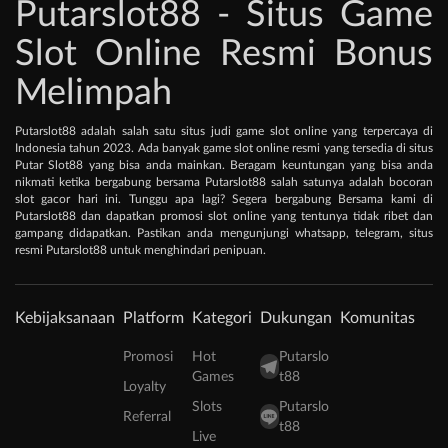
Putarslot88 - Situs Game
Slot Online Resmi Bonus
Melimpah
Putarslot88 adalah salah satu situs judi game slot online yang terpercaya di
Indonesia tahun 2023. Ada banyak game slot online resmi yang tersedia di situs
Putar Slot88 yang bisa anda mainkan. Beragam keuntungan yang bisa anda
nikmati ketika bergabung bersama Putarslot88 salah satunya adalah bocoran
slot gacor hari ini. Tunggu apa lagi? Segera bergabung Bersama kami di
Putarslot88 dan dapatkan promosi slot online yang tentunya tidak ribet dan
gampang didapatkan. Pastikan anda mengunjungi whatsapp, telegram, situs
resmi Putarslot88 untuk menghindari penipuan.
Kebijaksanaan
Platform
Kategori
Dukungan
Komunitas
Promosi
Hot
Putarslo
Games
t88
Loyalty
Slots
Putarslo
Referral
t88
Live