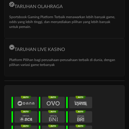
TARUHAN OLAHRAGA
Sportsbook Gaming Platform Terbaik menawarkan lebih banyak game,
odds yang lebih tinggi, dan menyediakan pilihan yang lebih banyak
untuk pemain.
TARUHAN LIVE KASINO
Platform Pilihan bagi perusahaan-perusahaan terbaik di dunia, dengan
pilihan variasi game terbanyak