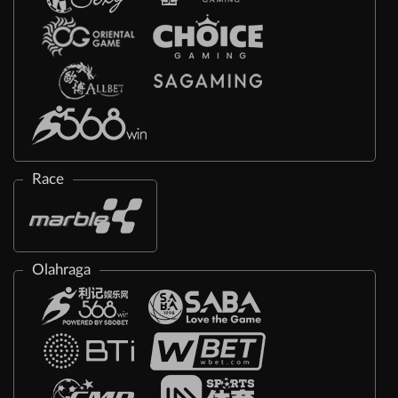
Race
Olahraga